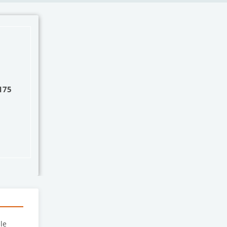
175
le