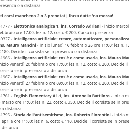
presenza o a distanza
ti corsi mancheno 2 o 3 prenotati, forza datte 'na mossa!
51777 -
Elettronica analogica 1, ins. Corrado Adriani
- inizio merco
febbraio ore 17:00; lez n. 12, costo € 200. Corso in presenza
39327 -
Intelligenza artificiale: creare, automatizzare, personalizza
ins. Mauro Mancini
- inizio lunedì 16 febbraio 26 ore 11:00; lez n. 1
€ 180. Decide il corsista se in presenza o a distanza
51966 -
Intelligenza artificiale: cos'è e come usarla, ins. Mauro Ma
inizio venerdì 20 febbraio ore 17:00; lez n. 12, costo € 200. Decide il
corsista se in presenza o a distanza
51967 -
Intelligenza artificiale: cos'è e come usarla, ins. Mauro Ma
inizio venerdì 27 febbraio ore 09:00; lez n. 12, costo € 200. Decide il
corsista se in presenza o a distanza
51761 -
English Elementary A1.1, ins. Antonella Battiloro
- inizio m
3 marzo ore 11:00; lez n. 22, costo € 350. Decide il corsista se in pr
o a distanza
51795 -
Storia dell'antisemitismo, ins. Roberto Fiorentini
- inizio 
7 aprile ore 11:00; lez n. 6, costo € 110. Decide il corsista se in pres
a distanza