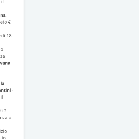
il
ins.
osto €
edì 18
io
nza
ilvana
la
entini
-
il
dì 2
enza o
izio
 in