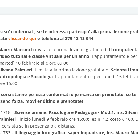
si so’ confermati, se te interessa partecipa’ alla prima lezione gra
tate
cliccando qui
o telefona al 379 13 13 044
Mauro Mancini
ti invita alla prima lezione gratuita di
Il computer fa
video tutorial e classe virtuale per un anno
. L’appuntamento è per
martedì 10 febbraio alle ore 09:00.
Silvana Palmieri
ti invita alla prima lezione gratuita di
Scienze Uma
Antropologia e Sociologia
. L'appuntamento è per lunedì 16 febbrai
ore 15:00.
 corsi stanno pe’ esse confermati o je manca un prenotato, se te
sseno forza, movi er ditino e prenotate!
51718 -
Scienze umane: Psicologia e Pedagogia - Mod.1, ins. Silva
Palmieri
- inizio lunedì 9 febbraio ore 15:00; lez n. 12, costo € 160. 
il corsista se in presenza o a distanza
51753 -
Il linguaggio fotografico: saper inquadrare, ins. Mauro Ma