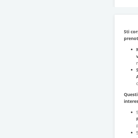
Sti cor
preno
Questi
intere