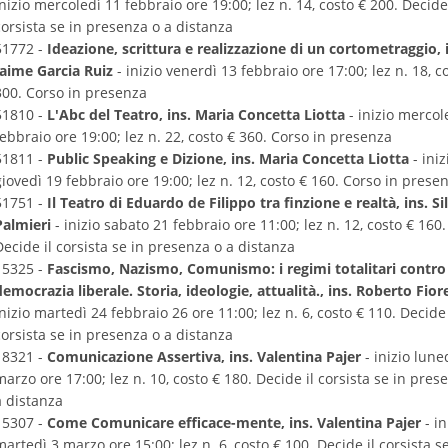
inizio mercoledì 11 febbraio ore 19:00; lez n. 14, costo € 200. Decide 
corsista se in presenza o a distanza
51772 -
Ideazione, scrittura e realizzazione di un cortometraggio, 
Jaime Garcia Ruiz
- inizio venerdì 13 febbraio ore 17:00; lez n. 18, c
300. Corso in presenza
51810 -
L'Abc del Teatro, ins. Maria Concetta Liotta
- inizio mercol
febbraio ore 19:00; lez n. 22, costo € 360. Corso in presenza
51811 -
Public Speaking e Dizione, ins. Maria Concetta Liotta
- iniz
giovedì 19 febbraio ore 19:00; lez n. 12, costo € 160. Corso in prese
51751 -
Il Teatro di Eduardo de Filippo tra finzione e realtà, ins. S
Palmieri
- inizio sabato 21 febbraio ore 11:00; lez n. 12, costo € 160.
Decide il corsista se in presenza o a distanza
15325 -
Fascismo, Nazismo, Comunismo: i regimi totalitari contro 
democrazia liberale. Storia, ideologie, attualità., ins. Roberto Fior
inizio martedì 24 febbraio 26 ore 11:00; lez n. 6, costo € 110. Decide 
corsista se in presenza o a distanza
18321 -
Comunicazione Assertiva, ins. Valentina Pajer
- inizio lune
marzo ore 17:00; lez n. 10, costo € 180. Decide il corsista se in pres
a distanza
15307 -
Come Comunicare efficace-mente, ins. Valentina Pajer
- in
martedì 3 marzo ore 15:00; lez n. 6, costo € 100. Decide il corsista se