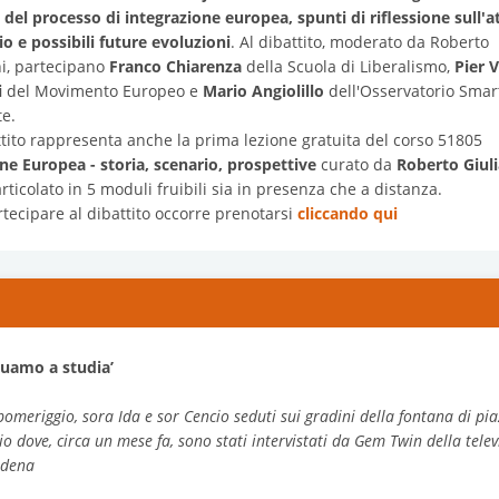
i del processo di integrazione europea, spunti di riflessione sull'a
io e possibili future evoluzioni
. Al dibattito, moderato da Roberto
ni, partecipano
Franco Chiarenza
della Scuola di Liberalismo,
Pier V
i
del Movimento Europeo e
Mario Angiolillo
dell'Osservatorio Smar
te.
attito rappresenta anche la prima lezione gratuita del corso 51805
ne Europea - storia, scenario, prospettive
curato da
Roberto Giuli
rticolato in 5 moduli fruibili sia in presenza che a distanza.
rtecipare al dibattito occorre prenotarsi
cliccando qui
uamo a studia’
omeriggio, sora Ida e sor Cencio seduti sui gradini della fontana di pi
io dove, circa un mese fa, sono stati intervistati da Gem Twin della telev
adena