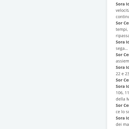
Sora I
veloci
continu
Sor Ce
tempi,
ripass
Sora I
sega…
Sor Ce
assie
Sora I
22 e 2
Sor Ce
Sora I
106, 1
della 
Sor Ce
ce lo 
Sora I
dei ma