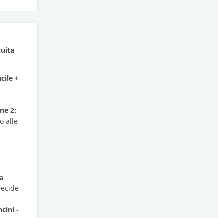
tuita
cile +
ne 2:
o alle
na
Decide
ncini
-