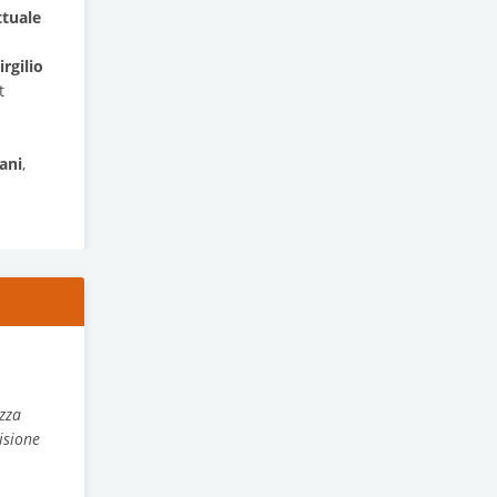
ttuale
irgilio
t
ani
,
azza
isione