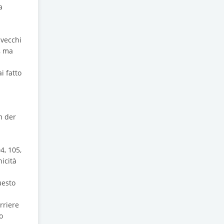
a
 vecchi
, ma
i fatto
m der
4, 105,
nicità
uesto
rriere
o