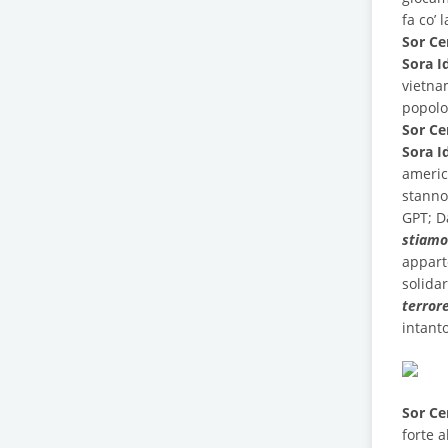
fa co’ 
Sor Ce
Sora I
vietna
popolo
Sor Ce
Sora I
america
stanno 
GPT; D
stiamo
appart
solida
terrore
intant
Sor Ce
forte a