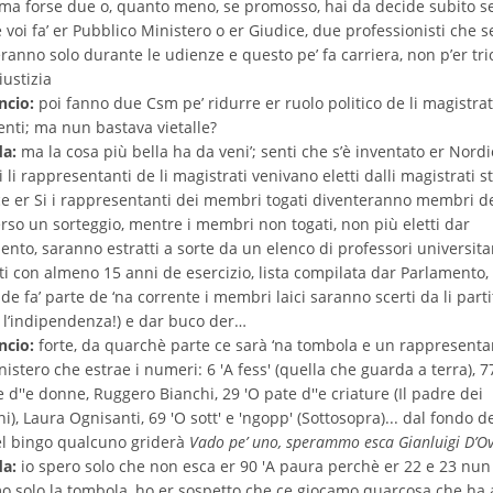
 ma forse due o, quanto meno, se promosso, hai da decide subito s
voi fa’ er Pubblico Ministero o er Giudice, due professionisti che s
ranno solo durante le udienze e questo pe’ fa carriera, non p’er tri
iustizia
ncio:
poi fanno due Csm pe’ ridurre er ruolo politico de li magistrat
enti; ma nun bastava vietalle?
da:
ma la cosa più bella ha da veni’; senti che s’è inventato er Nordi
 li rappresentanti de li magistrati venivano eletti dalli magistrati st
ce er Si i rappresentanti dei membri togati diventeranno membri 
erso un sorteggio, mentre i membri non togati, non più eletti dar
ento, saranno estratti a sorte da un elenco di professori universita
ti con almeno 15 anni de esercizio, lista compilata dar Parlamento,
de fa’ parte de ‘na corrente i membri laici saranno scerti da li parti
a l’indipendenza!) e dar buco der…
ncio:
forte, da quarchè parte ce sarà ‘na tombola e un rappresenta
istero che estrae i numeri: 6 'A fess' (quella che guarda a terra), 77
d''e donne, Ruggero Bianchi, 29 'O pate d''e criature (Il padre dei
), Laura Ognisanti, 69 'O sott' e 'ngopp' (Sottosopra)... dal fondo de
el bingo qualcuno griderà
Vado pe’ uno, sperammo esca Gianluigi D’O
da:
io spero solo che non esca er 90 'A paura perchè er 22 e 23 nun
o solo la tombola, ho er sospetto che ce giocamo quarcosa che ha 