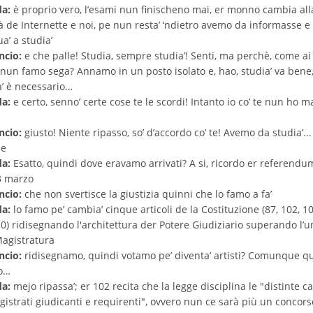
da:
è proprio vero, l’esami nun finischeno mai, er monno cambia all
tà de Internette e noi, pe nun resta’ ‘ndietro avemo da informasse e
a’ a studia’
ncio:
e che palle! Studia, sempre studia’! Senti, ma perchè, come ai
 nun famo sega? Annamo in un posto isolato e, hao, studia’ va bene
a’ è necessario…
da:
e certo, senno’ certe cose te le scordi! Intanto io co’ te nun ho ma
ncio:
giusto! Niente ripasso, so’ d’accordo co’ te! Avemo da studia’...
me
da:
Esatto, quindi dove eravamo arrivati? A si, ricordo er referendu
3 marzo
ncio:
che non svertisce la giustizia quinni che lo famo a fa’
da:
lo famo pe’ cambia’ cinque articoli de la Costituzione (87, 102, 10
10) ridisegnando l'architettura der Potere Giudiziario superando l’u
Magistratura
ncio:
ridisegnamo, quindi votamo pe’ diventa’ artisti? Comunque q
so…
da:
mejo ripassa’; er 102 recita che la legge disciplina le "distinte ca
gistrati giudicanti e requirenti", ovvero nun ce sarà più un concors