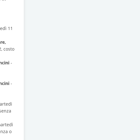
ledì 11
re,
2, costo
ncini
-
ncini
-
artedì
esenza
martedì
enza o