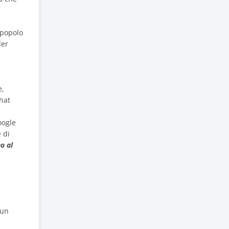
 popolo
der
e,
hat
oogle
 di
o al
 un