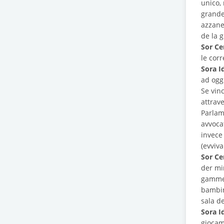
unico,
grande 
azzane
de la g
Sor Ce
le corr
Sora I
ad oggi
Se vin
attrav
Parlam
avvoca
invece 
(evviv
Sor Ce
der min
gamme 
bambini
sala d
Sora I
giocam