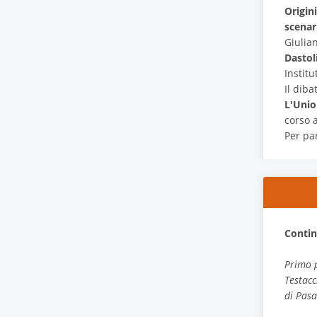
Origin
scenar
Giulia
Dastol
Institu
Il dib
L'Unio
corso a
Per pa
Contin
Primo p
Testacc
di Pas