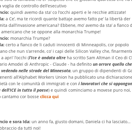
la voglia de controllo dell’esecutivo
ncio:
quindi avemo da sta’ co l’occhi aperti e le recchie attizzate!
da:
a Ce’, ma te ricordi quante battaje avemo fatto pe’ la libertà der
mita dall’invasione americana? Ebbene, mo’ avemo da sta’ a fianco 
 americano che se oppone alla monarchia Trumpe!
ncio:
monarchia Trumpe?
da:
certo a fianco de li caduti innocenti di Minneapolis, cor popolo
no che nun s’arrende, co’ i capi delle Silicon Valley che, finarment
a apri’ l’occhi (
l’Ice è andata oltre
ha scritto Sam Altman il Ceo di C
ario Amodei di Anthropic - Claude - ha definito
un orrore quello che
 vedendo nelle strade del Minnesota
, un gruppo di dipendenti di G
enenti all’Alphabet Workers Union ha pubblicato una dichiarazione
rietà con le comunità di immigrati e con
i lavoratori che si oppongon
 dell’ICE in tutto il paese
) e quindi cominciamo a movese puro noi,
o cantamo cor bosse
clicca qui
ncio e sora Ida:
un anno fa, giusto domani, Daniela ci ha lasciato…
bbraccio da tutti noi!