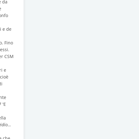
e da
e
onfo
i e de
o. Fino
essi.
der CSM
ri e
 cioè
ti
nte
 'E
lla
vidio…
a che